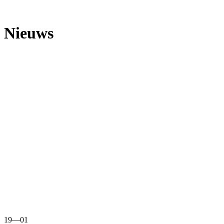
Nieuws
19
—
01