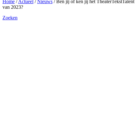
Home
/
Actueel
/
Nieuws
/
Ben jij of ken jij het TheaterTekstTalent
van 2023?
Zoeken