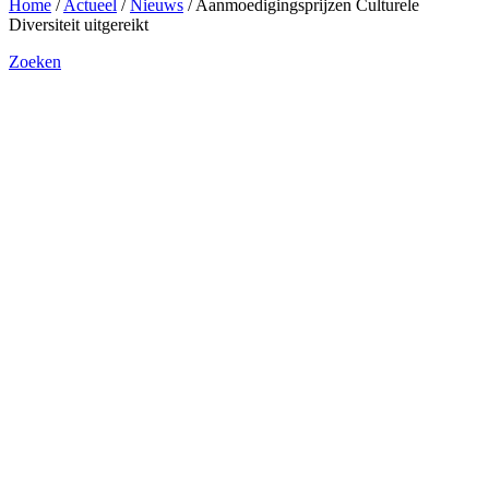
Home
/
Actueel
/
Nieuws
/
Aanmoedigingsprijzen Culturele
Diversiteit uitgereikt
Zoeken